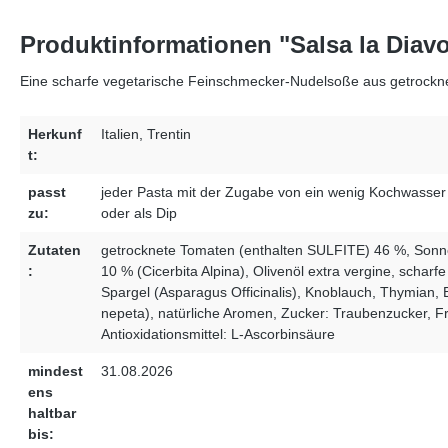
Produktinformationen "Salsa la Diav
Eine scharfe vegetarische Feinschmecker-Nudelsoße aus getrocknet
Herkunf
Italien, Trentin
t:
passt
jeder Pasta mit der Zugabe von ein wenig Kochwasser 
zu:
oder als Dip
Zutaten
getrocknete Tomaten (enthalten SULFITE) 46 %, Sonne
:
10 % (Cicerbita Alpina), Olivenöl extra vergine, scharf
Spargel (Asparagus Officinalis), Knoblauch, Thymian,
nepeta), natürliche Aromen, Zucker: Traubenzucker, F
Antioxidationsmittel: L-Ascorbinsäure
mindest
31.08.2026
ens
haltbar
bis: