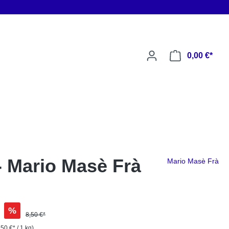
0,00 €*
- Mario Masè Frà
Mario Masè Frà
%
8,50 €*
,50 €* / 1 kg)