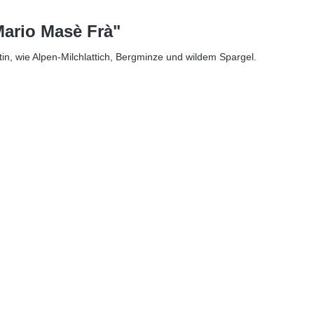
Mario Masè Frà"
n, wie Alpen-Milchlattich, Bergminze und wildem Spargel.