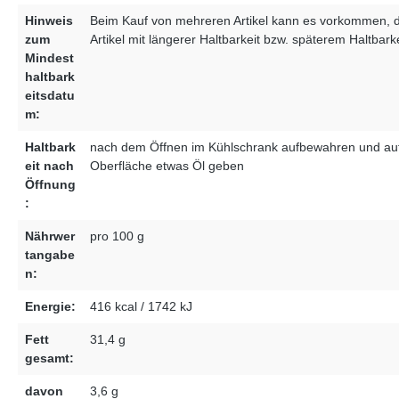
Hinweis
Beim Kauf von mehreren Artikel kann es vorkommen, 
zum
Artikel mit längerer Haltbarkeit bzw. späterem Haltbar
Mindest
haltbark
eitsdatu
m:
Haltbark
nach dem Öffnen im Kühlschrank aufbewahren und auf 
eit nach
Oberfläche etwas Öl geben
Öffnung
:
Nährwer
pro 100 g
tangabe
n:
Energie:
416 kcal / 1742 kJ
Fett
31,4 g
gesamt:
davon
3,6 g