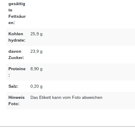
gesättig
te
Fettsäur
en:
Kohlen
25,9 g
hydrate:
davon
23,9 g
Zucker:
Proteine
8,90 g
:
Salz:
0,20 g
Hinweis
Das Etikett kann vom Foto abweichen
Foto: